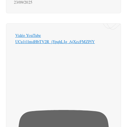
23/09/2025
Vidéo YouTube
UCu1t1lmdHbTV2R_jYpqhLIg_AjXzcFMZPfY