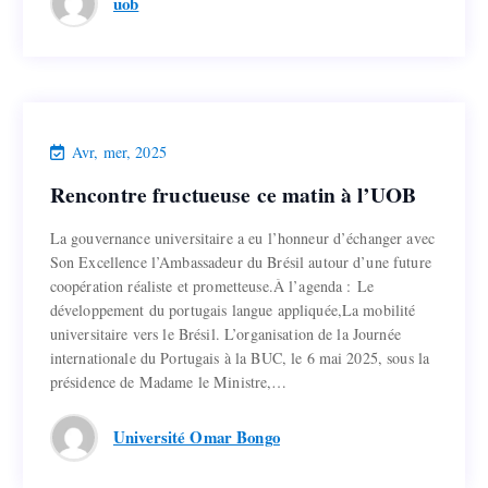
uob
Actualités
Avr, mer, 2025
Rencontre fructueuse ce matin à l’UOB
Rencontre fructueuse ce matin à l’UOB
La gouvernance universitaire a eu l’honneur d’échanger avec
La gouvernance universitaire a eu l’honneur d’échanger avec
Son Excellence l’Ambassadeur du Brésil autour d’une future
Son Excellence l’Ambassadeur du Brésil autour d’une future
coopération réaliste et prometteuse.À l’agenda : Le
coopération réaliste et prometteuse.À l’agenda : Le
développement du portugais langue appliquée,La mobilité
développement du portugais langue appliquée,La mobilité
universitaire vers le Brésil. L’organisation de la Journée
universitaire vers le Brésil. L’organisation de la Journée
internationale du Portugais à la BUC, le 6 mai 2025, sous la
internationale du Portugais à la BUC, le 6 mai 2025, sous la
présidence de Madame le Ministre,…
présidence de Madame le Ministre,…
Lire la suite
Université Omar Bongo