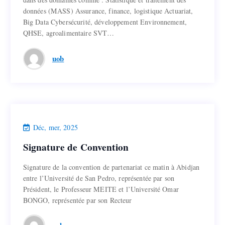
données (MASS) Assurance, finance, logistique Actuariat,
données (MASS) Assurance, finance, logistique Actuariat,
Big Data Cybersécurité, développement Environnement,
Big Data Cybersécurité, développement Environnement,
QHSE, agroalimentaire SVT…
QHSE, agroalimentaire SVT…
Lire la suite
uob
Actualités
Déc, mer, 2025
Signature de Convention
Signature de Convention
Signature de la convention de partenariat ce matin à Abidjan
Signature de la convention de partenariat ce matin à Abidjan
entre l’Université de San Pedro, représentée par son
entre l’Université de San Pedro, représentée par son
Président, le Professeur MEITE et l’Université Omar
Président, le Professeur MEITE et l’Université Omar
BONGO, représentée par son Recteur
BONGO, représentée par son Recteur
Lire la suite