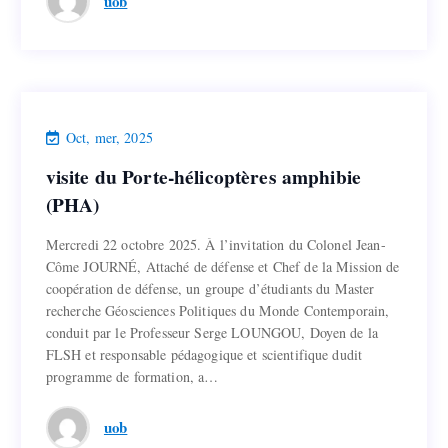
uob
Actualités et Événements FLSH
,
Actualités
Oct, mer, 2025
visite du Porte-hélicoptères amphibie
visite du Porte-hélicoptères amphibie
(PHA)
(PHA)
Mercredi 22 octobre 2025. À l’invitation du Colonel Jean-
Mercredi 22 octobre 2025. À l’invitation du Colonel Jean-
Côme JOURNÉ, Attaché de défense et Chef de la Mission de
Côme JOURNÉ, Attaché de défense et Chef de la Mission de
coopération de défense, un groupe d’étudiants du Master
coopération de défense, un groupe d’étudiants du Master
recherche Géosciences Politiques du Monde Contemporain,
recherche Géosciences Politiques du Monde Contemporain,
conduit par le Professeur Serge LOUNGOU, Doyen de la
conduit par le Professeur Serge LOUNGOU, Doyen de la
FLSH et responsable pédagogique et scientifique dudit
FLSH et responsable pédagogique et scientifique dudit
programme de formation, a…
programme de formation, a…
Lire la suite
uob