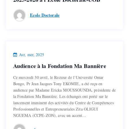
Ecole Doctorale
Lire la suite
Actualités
Avr, mer, 2025
Audience à la Fondation Ma Bannière
Audience à la Fondation Ma Bannière
Ce mercredi 30 avril, le Recteur de l’Université Omar
Ce mercredi 30 avril, le Recteur de l’Université Omar
Bongo, Pr Jean Jacques Tony EKOMIE, a été reçu en
Bongo, Pr Jean Jacques Tony EKOMIE, a été reçu en
audience par Madame Ericka MOUSSOUNDA, présidente de
audience par Madame Ericka MOUSSOUNDA, présidente de
la Fondation Ma Bannière. Les échanges ont porté sur le
la Fondation Ma Bannière. Les échanges ont porté sur le
lancement imminent des activités du Centre de Compétences
lancement imminent des activités du Centre de Compétences
Professionnelles et Entrepreneuriales Zita OLIGUI
Professionnelles et Entrepreneuriales Zita OLIGUI
NGUEMA (CCPE-ZON), avec un accent…
NGUEMA (CCPE-ZON), avec un accent…
Lire la suite