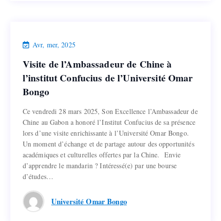
Actualités
Avr, mer, 2025
Visite de l’Ambassadeur de Chine à
Visite de l’Ambassadeur de Chine à
l’institut Confucius de l’Université Omar
l’institut Confucius de l’Université Omar
Bongo
Bongo
Ce vendredi 28 mars 2025, Son Excellence l’Ambassadeur de
Ce vendredi 28 mars 2025, Son Excellence l’Ambassadeur de
Chine au Gabon a honoré l’Institut Confucius de sa présence
Chine au Gabon a honoré l’Institut Confucius de sa présence
lors d’une visite enrichissante à l’Université Omar Bongo.
lors d’une visite enrichissante à l’Université Omar Bongo.
Un moment d’échange et de partage autour des opportunités
Un moment d’échange et de partage autour des opportunités
académiques et culturelles offertes par la Chine. Envie
académiques et culturelles offertes par la Chine. Envie
d’apprendre le mandarin ? Intéressé(e) par une bourse
d’apprendre le mandarin ? Intéressé(e) par une bourse
d’études…
d’études…
Lire la suite
Université Omar Bongo