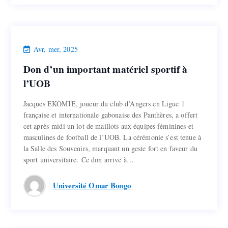
Actualités
Avr, mer, 2025
Don d’un important matériel sportif à
Don d’un important matériel sportif à
l’UOB
l’UOB
Jacques EKOMIE, joueur du club d’Angers en Ligue 1
Jacques EKOMIE, joueur du club d’Angers en Ligue 1
française et internationale gabonaise des Panthères, a offert
française et internationale gabonaise des Panthères, a offert
cet après-midi un lot de maillots aux équipes féminines et
cet après-midi un lot de maillots aux équipes féminines et
masculines de football de l’UOB. La cérémonie s’est tenue à
masculines de football de l’UOB. La cérémonie s’est tenue à
la Salle des Souvenirs, marquant un geste fort en faveur du
la Salle des Souvenirs, marquant un geste fort en faveur du
sport universitaire. Ce don arrive à…
sport universitaire. Ce don arrive à…
Lire la suite
Université Omar Bongo