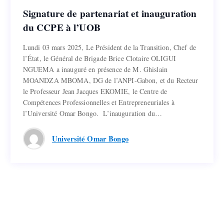
Signature de partenariat et inauguration
Signature de partenariat et inauguration
du CCPE à l’UOB
du CCPE à l’UOB
Lundi 03 mars 2025, Le Président de la Transition, Chef de
Lundi 03 mars 2025, Le Président de la Transition, Chef de
l’État, le Général de Brigade Brice Clotaire OLIGUI
l’État, le Général de Brigade Brice Clotaire OLIGUI
NGUEMA a inauguré en présence de M. Ghislain
NGUEMA a inauguré en présence de M. Ghislain
MOANDZA MBOMA, DG de l’ANPI-Gabon, et du Recteur
MOANDZA MBOMA, DG de l’ANPI-Gabon, et du Recteur
le Professeur Jean Jacques EKOMIE, le Centre de
le Professeur Jean Jacques EKOMIE, le Centre de
Compétences Professionnelles et Entrepreneuriales à
Compétences Professionnelles et Entrepreneuriales à
l’Université Omar Bongo. L’inauguration du…
l’Université Omar Bongo. L’inauguration du…
Lire la suite
Université Omar Bongo