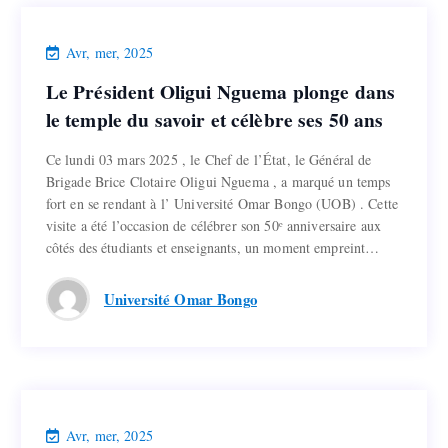
Actualités
Avr, mer, 2025
Le Président Oligui Nguema plonge dans
Le Président Oligui Nguema plonge dans
le temple du savoir et célèbre ses 50 ans
le temple du savoir et célèbre ses 50 ans
Ce lundi 03 mars 2025 , le Chef de l’État, le Général de
Ce lundi 03 mars 2025 , le Chef de l’État, le Général de
Brigade Brice Clotaire Oligui Nguema , a marqué un temps
Brigade Brice Clotaire Oligui Nguema , a marqué un temps
fort en se rendant à l’ Université Omar Bongo (UOB) . Cette
fort en se rendant à l’ Université Omar Bongo (UOB) . Cette
visite a été l’occasion de célébrer son 50ᵉ anniversaire aux
visite a été l’occasion de célébrer son 50ᵉ anniversaire aux
côtés des étudiants et enseignants, un moment empreint…
côtés des étudiants et enseignants, un moment empreint…
Lire la suite
Université Omar Bongo
Actualités
Avr, mer, 2025